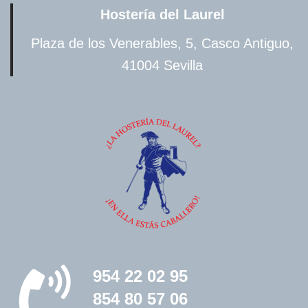
Hostería del Laurel
Plaza de los Venerables, 5, Casco Antiguo,
41004 Sevilla
954 22 02 95
854 80 57 06